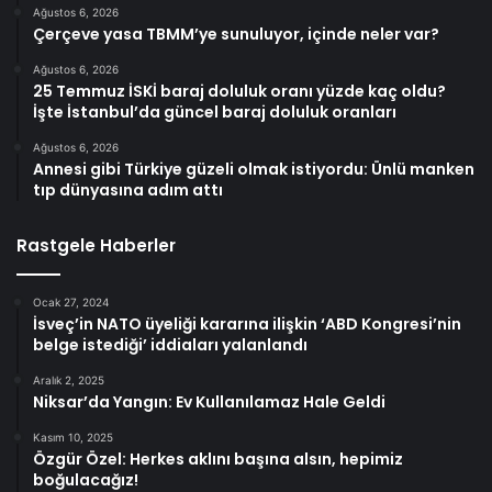
Ağustos 6, 2026
Çerçeve yasa TBMM’ye sunuluyor, içinde neler var?
Ağustos 6, 2026
25 Temmuz İSKİ baraj doluluk oranı yüzde kaç oldu?
İşte İstanbul’da güncel baraj doluluk oranları
Ağustos 6, 2026
Annesi gibi Türkiye güzeli olmak istiyordu: Ünlü manken
tıp dünyasına adım attı
Rastgele Haberler
Ocak 27, 2024
İsveç’in NATO üyeliği kararına ilişkin ‘ABD Kongresi’nin
belge istediği’ iddiaları yalanlandı
Aralık 2, 2025
Niksar’da Yangın: Ev Kullanılamaz Hale Geldi
Kasım 10, 2025
Özgür Özel: Herkes aklını başına alsın, hepimiz
boğulacağız!