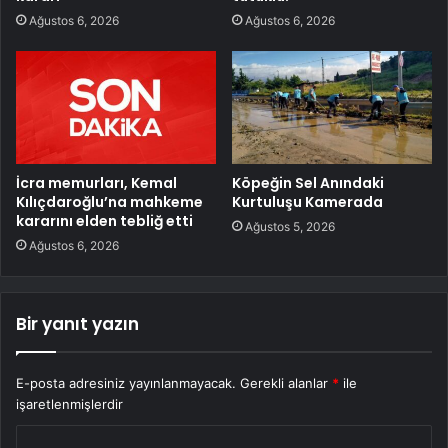
Ağustos 6, 2026
Ağustos 6, 2026
İcra memurları, Kemal
Köpeğin Sel Anındaki
Kılıçdaroğlu’na mahkeme
Kurtuluşu Kamerada
kararını elden tebliğ etti
Ağustos 5, 2026
Ağustos 6, 2026
Bir yanıt yazın
E-posta adresiniz yayınlanmayacak.
Gerekli alanlar
*
ile
işaretlenmişlerdir
Y