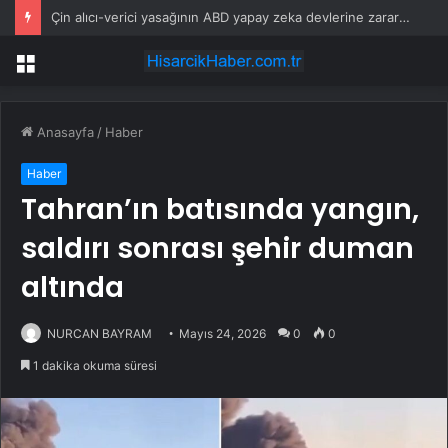
Çin alıcı-verici yasağının ABD yapay zeka devlerine zarar vereceği uyarısı
Menü
Anasayfa
/
Haber
Haber
Tahran’ın batısında yangın,
saldırı sonrası şehir duman
altında
NURCAN BAYRAM
Mayıs 24, 2026
0
0
1 dakika okuma süresi