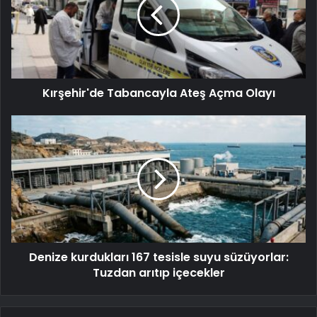
Kırşehir'de Tabancayla Ateş Açma Olayı
Denize kurdukları 167 tesisle suyu süzüyorlar:
Tuzdan arıtıp içecekler