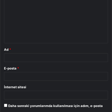
o
r
u
m
*
Ad
*
E-posta
*
İnternet sitesi
Daha sonraki yorumlarımda kullanılması için adım, e-posta