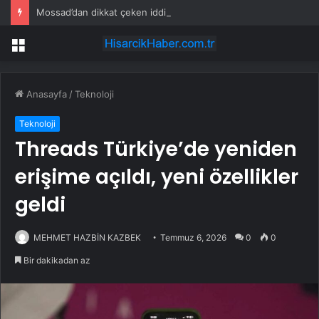
Mossad’dan dikkat çeken iddia: İran’ın gizli planı deşifre oldu
Menü
Anasayfa
/
Teknoloji
Teknoloji
Threads Türkiye’de yeniden
erişime açıldı, yeni özellikler
geldi
MEHMET HAZBİN KAZBEK
Temmuz 6, 2026
0
0
Bir dakikadan az