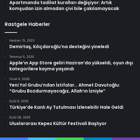
Apartmanda tadilat kuralları değişiyor: Artık
komşudan izin almadan çivi bile çakılamayacak
Rastgele Haberler
Haziran 15, 2023
Demirtaş, Kılıçdaroğlu’na desteğini yineledi
Temmuz 5, 2025
Apple’ın App Store geliri Haziran’da yükseldi, oyun dışı
kategorilere kayma yaşandı
Ocak 9, 2026
Yeni Yol Grubu’ndan İstifalar… Ahmet Davutoğlu:
“Grubu Bozdurmayacağız, Allah’ın İzniyle”
Eylül 9, 2025
Türkiye’de Kanlı Ay Tutulması İzlenebilir Hale Geldi
Eylül 28, 2025
Uluslararası Kepez Kültür Festivali Başlıyor