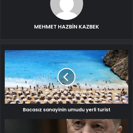
MEHMET HAZBİN KAZBEK
Bacasız sanayinin umudu yerli turist