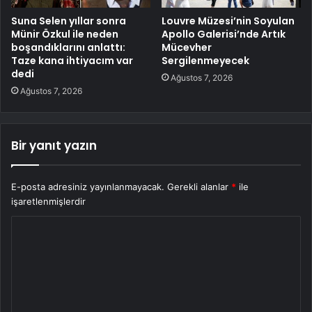
Suna Selen yıllar sonra
Louvre Müzesi’nin Soyulan
Münir Özkul ile neden
Apollo Galerisi’nde Artık
boşandıklarını anlattı:
Mücevher
Taze kana ihtiyacım var
Sergilenmeyecek
dedi
Ağustos 7, 2026
Ağustos 7, 2026
Bir yanıt yazın
E-posta adresiniz yayınlanmayacak.
Gerekli alanlar
*
ile
işaretlenmişlerdir
Y
o
r
u
m