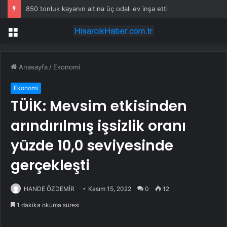
850 tonluk kayanın altına üç odalı ev inşa etti
Menü
Anasayfa
/
Ekonomi
Ekonomi
TÜİK: Mevsim etkisinden
arındırılmış işsizlik oranı
yüzde 10,0 seviyesinde
gerçekleşti
HANDE ÖZDEMİR
Kasım 15, 2022
0
12
1 dakika okuma süresi