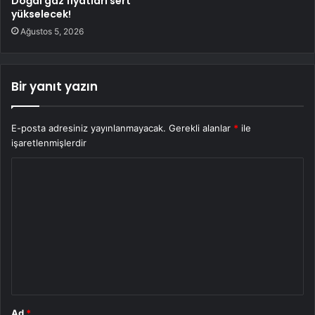
Doğal gaz fiyatları sert
yükselecek!
Ağustos 5, 2026
Bir yanıt yazın
E-posta adresiniz yayınlanmayacak.
Gerekli alanlar
*
ile
işaretlenmişlerdir
Y
o
r
u
m
*
Ad
*