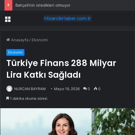
Bahçeli’nin istedikleri olmuyor
Menü
Anasayfa
/
Ekonomi
Ekonomi
Türkiye Finans 288 Milyar
Lira Katkı Sağladı
NURCAN BAYRAM
Mayıs 19, 2026
0
0
1 dakika okuma süresi