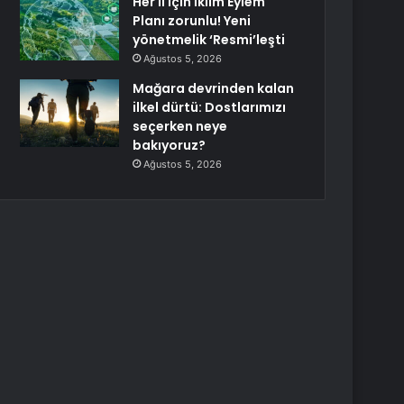
Her il için İklim Eylem
Planı zorunlu! Yeni
yönetmelik ‘Resmi’leşti
Ağustos 5, 2026
Mağara devrinden kalan
ilkel dürtü: Dostlarımızı
seçerken neye
bakıyoruz?
Ağustos 5, 2026