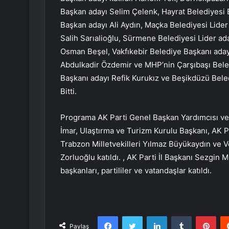
Başkan adayı Selim Çelenk, Hayrat Belediyesi
Başkan adayı Ali Aydın, Maçka Belediyesi Lider
Salih Sarıalioğlu, Sürmene Belediyesi Lider a
Osman Beşel, Vakfıkebir Belediye Başkanı ada
Abdulkadir Özdemir ve MHP’nin Çarşıbaşı Bele
Başkanı adayı Refik Kurukız ve Beşikdüzü Beledi
Bitti.
Programa AK Parti Genel Başkan Yardımcısı ve 
İmar, Ulaştırma ve Turizm Kurulu Başkanı, AK Pa
Trabzon Milletvekilleri Yılmaz Büyükaydın ve 
Zorluoğlu katıldı. , AK Parti İl Başkanı Sezgin
başkanları, partililer ve vatandaşlar katıldı.
Facebook
Twitter
LinkedIn
Tumblr
Pint
Paylaş