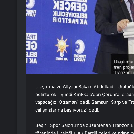
Ulaştırma ve Altyapı Bakanı Abdulkadir Uraloğlu, 
belirterek, “Şimdi Kırıkkale’den Çorum’a, orada
yapacağız. O zaman” dedi. Samsun, Sarp ve Trabz
çalışmalarına başlıyoruz” dedi.
Beşirli Spor Salonu’nda düzenlenen Trabzon Bü
töreninde Uraloğlu, AK Partili belediye adına 