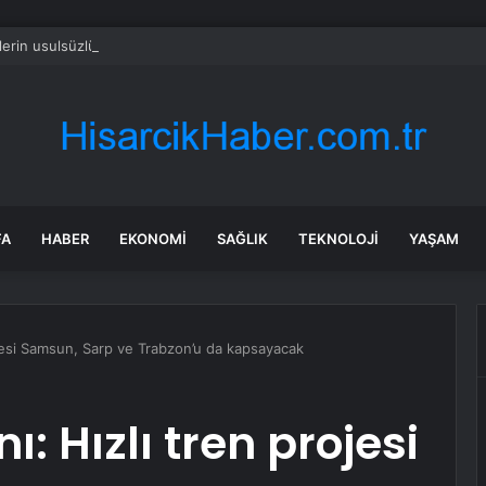
ilerin usulsüzlüğünü mecliste ifşa etmişti, şimdi tutuklu!
FA
HABER
EKONOMI
SAĞLIK
TEKNOLOJI
YAŞAM
ojesi Samsun, Sarp ve Trabzon’u da kapsayacak
: Hızlı tren projesi