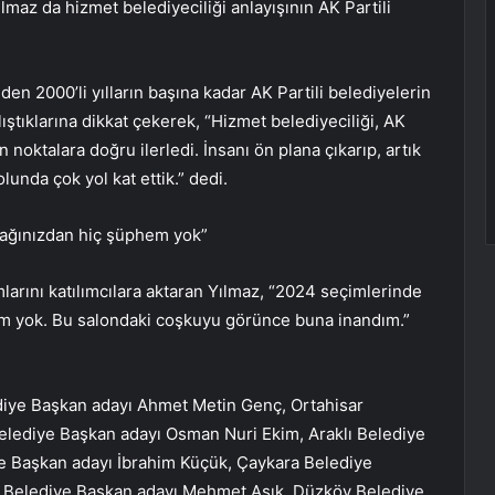
maz da hizmet belediyeciliği anlayışının AK Partili
n 2000’li yılların başına kadar AK Partili belediyelerin
lıştıklarına dikkat çekerek, “Hizmet belediyeciliği, AK
noktalara doğru ilerledi. İnsanı ön plana çıkarıp, artık
unda çok yol kat ettik.” dedi.
cağınızdan hiç şüphem yok”
rını katılımcılara aktaran Yılmaz, “2024 seçimlerinde
em yok. Bu salondaki coşkuyu görünce buna inandım.”
diye Başkan adayı Ahmet Metin Genç, Ortahisar
elediye Başkan adayı Osman Nuri Ekim, Araklı Belediye
e Başkan adayı İbrahim Küçük, Çaykara Belediye
rı Belediye Başkan adayı Mehmet Aşık, Düzköy Belediye