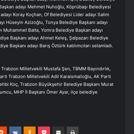
 Başkan adayı Mehmet Nuhoğlu, Köprübaşı Belediyesi
 adayı Koray Koçhan, Of Belediyesi Lider adayı Salim
dayı Hüseyin Azizoğlu, Tonya Belediye Başkanı adayı
yı Muhammet Balta, Yomra Belediye Başkan adayı
diye Başkanı adayı Ahmet Keleş, Şalpazarı Belediye
ye Başkanı adayı Barış Öztürk katılımcıları selamladı.
Trabzon Milletvekili Mustafa Şen, TBMM Bayındırlık,
rti Trabzon Milletvekili Adil Karaismailoğlu, AK Parti
Vehbi Koç, Trabzon Büyükşehir Belediye Başkanı Murat
 Mumcu, MHP İl Başkanı Ömer Ayar, ilçe belediye
erest
Reddit
VKontakte
Odnoklassniki
Pocket
E-Posta ile paylaş
Yazdır