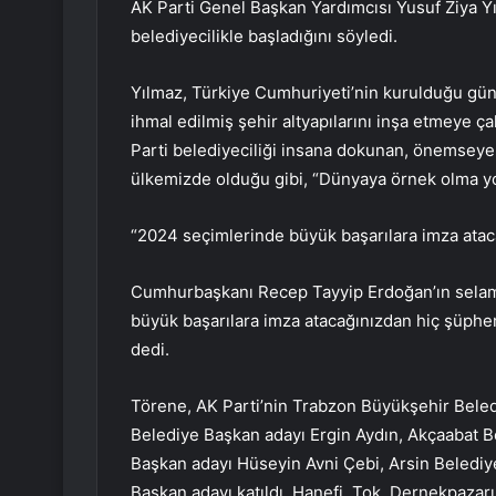
AK Parti Genel Başkan Yardımcısı Yusuf Ziya Yıl
belediyecilikle başladığını söyledi.
Yılmaz, Türkiye Cumhuriyeti’nin kurulduğu günde
ihmal edilmiş şehir altyapılarını inşa etmeye ça
Parti belediyeciliği insana dokunan, önemseyen 
ülkemizde olduğu gibi, “Dünyaya örnek olma yol
“2024 seçimlerinde büyük başarılara imza ata
Cumhurbaşkanı Recep Tayyip Erdoğan’ın selamla
büyük başarılara imza atacağınızdan hiç şüph
dedi.
Törene, AK Parti’nin Trabzon Büyükşehir Bele
Belediye Başkan adayı Ergin Aydın, Akçaabat B
Başkan adayı Hüseyin Avni Çebi, Arsin Belediy
Başkan adayı katıldı. Hanefi. Tok, Dernekpaza