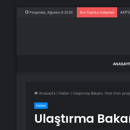
AKP’l
Perşembe, Ağustos 6 2026
Son Dakika Haberleri
ANASAY
Anasayfa
/
Haber
/
Ulaştırma Bakanı: Hızlı tren pr
Haber
Ulaştırma Bakanı