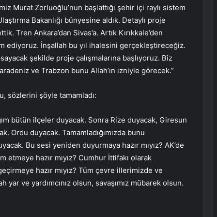
miz Murat Zorluoğlu’nun başlattığı şehir içi raylı sistem
aştırma Bakanlığı bünyesine aldık. Detaylı proje
ttik. Tren Ankara’dan Sivas’a. Artık Kırıkkale’den
 ediyoruz. İnşallah bu yıl ihalesini gerçekleştireceğiz.
ayacak şekilde proje çalışmalarına başlıyoruz. Biz
radeniz ve Trabzon bunu Allah’ın izniyle görecek.”
u, sözlerini şöyle tamamladı:
ığım bütün ilçeler duyacak. Sonra Rize duyacak, Giresun
acak. Ordu duyacak. Tamamladığımızda bunu
yacak. Bu sesi yeniden duyurmaya hazır mıyız? AK’de
m etmeye hazır mıyız? Cumhur İttifakı olarak
geçirmeye hazır mıyız? Tüm çevre illerimizde ve
ah yar ve yardımcınız olsun, savaşımız mübarek olsun.