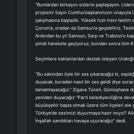
“Bunlardan birkaçını sizlerle paylaşayım. Lideri
projesini Sayın Cumhurbaşkanımızın onayıyla Ul
çalışmasına başladık. Yüksek hızlı treni teslim e
Çorum’a, oradan da Samsun’a geçebiliriz. Teslim
Ardından bu yıl Samsun, Sarp ve Trabzon’u kaps
şimdi harekete geçiyoruz, bundan sonra tüm Ka
Seçimlere katılanlardan destek isteyen Uraloğl
“Bu salondan öyle bir ses çıkaracağız ki, sayd
duyacak, buradan nasıl bir ses geldi diye sor
tamamlayacağız.” Zigana Tüneli, Gümüşhane du
yeniden duyacağız “Parti belediyeciliğine deva
büyükşehir başta olmak üzere tüm ilçeleri ele 
Türkiye’de sesimizi duyurmaya hazır mıyız? All
İnşallah sandıkları havaya uçuracağız” dedi.