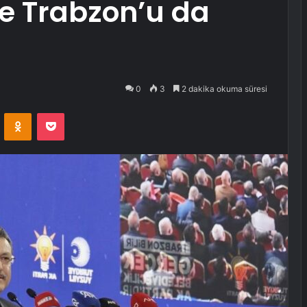
e Trabzon’u da
0
3
2 dakika okuma süresi
VKontakte
Odnoklassniki
Pocket