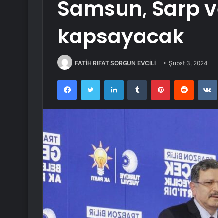
Samsun, Sarp v
kapsayacak
FATİH RIFAT SORGUN EVCİLİ
Şubat 3, 2024
Facebook
Twitter
LinkedIn
Tumblr
Pinterest
Reddit