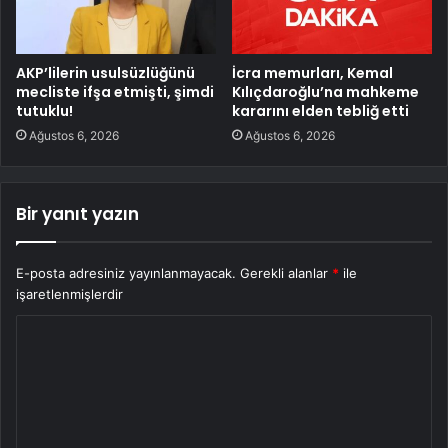
AKP’lilerin usulsüzlüğünü
İcra memurları, Kemal
mecliste ifşa etmişti, şimdi
Kılıçdaroğlu’na mahkeme
tutuklu!
kararını elden tebliğ etti
Ağustos 6, 2026
Ağustos 6, 2026
Bir yanıt yazın
E-posta adresiniz yayınlanmayacak.
Gerekli alanlar
*
ile
işaretlenmişlerdir
Y
o
r
u