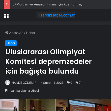
JPMorgan ve Amazon finans için kuantum araçları geliştirdi
Menü
Anasayfa
/
Haber
Haber
Uluslararası Olimpiyat
Komitesi depremzedeler
için bağışta bulundu
HANDE ÖZDEMİR
Şubat 11, 2023
0
7
1 dakika okuma süresi