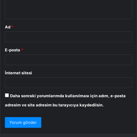
m
*
Ad
*
E-posta
*
İnternet sitesi
Daha sonraki yorumlarımda kullanılması için adım, e-posta
adresim ve site adresim bu tarayıcıya kaydedilsin.