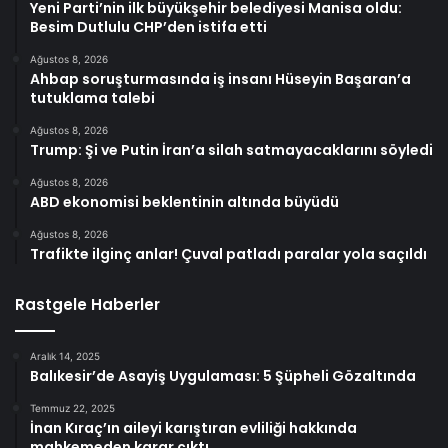
Yeni Parti’nin ilk büyükşehir belediyesi Manisa oldu:
Besim Dutlulu CHP’den istifa etti
Ağustos 8, 2026
Ahbap soruşturmasında iş insanı Hüseyin Başaran’a
tutuklama talebi
Ağustos 8, 2026
Trump: Şi ve Putin İran’a silah satmayacaklarını söyledi
Ağustos 8, 2026
ABD ekonomisi beklentinin altında büyüdü
Ağustos 8, 2026
Trafikte ilginç anlar! Çuval patladı paralar yola saçıldı
Rastgele Haberler
Aralık 14, 2025
Balıkesir’de Asayiş Uygulaması: 5 Şüpheli Gözaltında
Temmuz 22, 2025
İnan Kıraç’ın aileyi karıştıran evliliği hakkında
mahkemeden karar çıktı