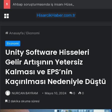
Ahbap soruşturmasında iş insanı Hüseyin Başaran’a tutuklama talebi
Menü
Anasayfa
/
Ekonomi
Ekonomi
Unity Software Hisseleri
Gelir Artışının Yetersiz
Kalması ve EPS’nin
Kaçırılması Nedeniyle Düştü
NURCAN BAYRAM
Mayıs 10, 2024
0
0
2 dakika okuma süresi