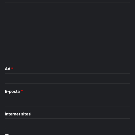
Y
o
r
u
m
*
Ad
*
E-posta
*
İnternet sitesi