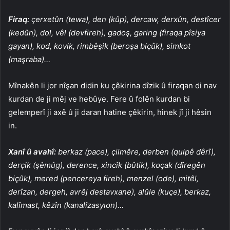
Firaq:
çerxetûn (tewa), den (kûp), dercaw, derxûn, destîcer
(kedûn), dol, vêl (devfireh), gadoş, garing (firaqa pîsiya
gayan), kod, kovik, rimbêşik (beroşa biçûk), simkot
(maşraba)…
Mînakên li jor nîşan didin ku çêkirina dîzik û firaqan di nav
kurdan de ji mêj ve hebûye. Fere û folên kurdan bi
gelemperî ji axê û ji daran hatine çêkirin, hinek jî ji hêsin
in.
Xanî û avahî:
berkaz (pace), çilmêre, derben (qulpê dêrî),
derçik (şêmûg), derence, xincîk (bûtik), koçak (dîregên
biçûk), mered (pencereya fireh), menzel (ode), mitêl,
derîzan, dergeh, avrêj destavxane), alûle (kuçe), berkaz,
kalîmast, kêzîn (kanalîzasyıon)…