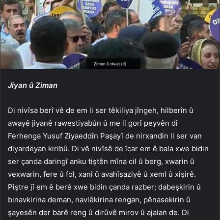
Jiyan û Ziman
Di nivîsa berî vê de em li ser têkiliya jîngeh, hilberîn û
awayê jiyanê rawestiyabûn û me li gorî peyvên di
Ferhenga Yusuf Ziyaeddîn Paşayî de nirxandin li ser van
diyardeyan kiribû. Di vê nivîsê de îcar em ê bala xwe bidin
ser çanda daringî anku tiştên mîna cil û berg, xwarin û
vexwarin, fere û fol, xanî û avahîsaziyê û xeml û xişirê.
Piştre jî em ê berê xwe bidin çanda razber; dabeşkirin û
binavkirina deman, navlêkirina rengan, pênasekirin û
şayesên der barê reng û dirûvê mirov û ajalan de. Di