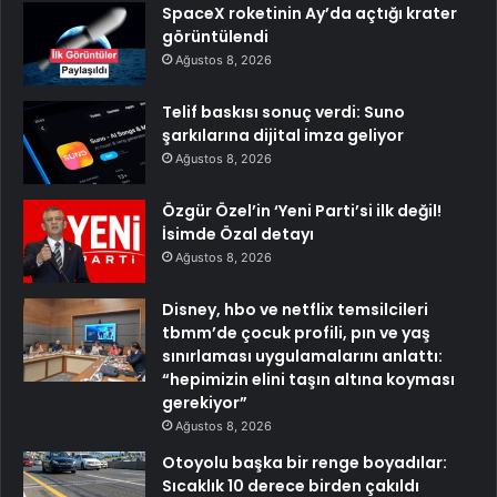
SpaceX roketinin Ay’da açtığı krater
görüntülendi
Ağustos 8, 2026
Telif baskısı sonuç verdi: Suno
şarkılarına dijital imza geliyor
Ağustos 8, 2026
Özgür Özel’in ‘Yeni Parti’si ilk değil!
İsimde Özal detayı
Ağustos 8, 2026
Disney, hbo ve netflix temsilcileri
tbmm’de çocuk profili, pın ve yaş
sınırlaması uygulamalarını anlattı:
“hepimizin elini taşın altına koyması
gerekiyor”
Ağustos 8, 2026
Otoyolu başka bir renge boyadılar:
Sıcaklık 10 derece birden çakıldı