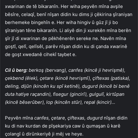
xwarinan de tê bikaranîn. Her wiha peyvên mîna avşile
bêsîre, celaqî, benî nîşan didin ku dims ji çêkirina şîraniyan
berhemeke bingehîn e. Her wiha hingiv û gûz jî ji bo
şîraniyan têne bikaranîn. Li aliyê din ji xurekên mîna berên
şîr jî di xwarinan de pêkhênerên sereke ne. Navên mîna
goştî, qelî, qelîsêl, parêv nîşan didin ku di çanda xwarinê
de goşt xwedanê cihekî taybet e.
Cil û berg:
berkoş (bervang), canfes (kincê ji hevrişmê),
çekbend (êlek), çetare (kincê hevrişmî), çiftexas (patiska),
deling, dijûn (kincên ku spî ketinê), dugurd (kincê bi benê
duta hatiye raçandin), fisegur (gincirî), gulgulî, kirtûpan
(kincê bêserûber), lop (kincên stûr), repal (kincir)…
Peyvên mîna
canfes, çetare, çiftexas, dugurd
nîşan didin
ku di nav kurdan de pîşekariya caw û qumaşan û karê
çolangî û dirûnkeriyê ji mêj ve heye.