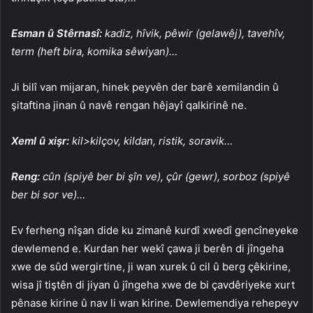
Esman û Stêrnasî:
kadiz, hîvik, pêwir (gelawêj), tavehîv,
term (heft bira, komika sêwiyan)…
Ji bilî van mijaran, hinek peyvên der barê xemilandin û
şitaftina jinan û navê rengan hêjayî qalkirinê ne.
Xeml û xişr:
kil>kilçov, kildan, ristik, soravik…
Reng:
cûn (spiyê ber bi şîn ve), çûr (gewr), sorboz (spiyê
ber bi sor ve)…
Ev ferheng nîşan dide ku zimanê kurdî xwedî gencîneyeke
dewlemend e. Kurdan her wekî çawa ji berên di jîngeha
xwe de sûd wergirtine, ji wan xurek û cil û berg çêkirine,
wisa jî tiştên di jiyan û jîngeha xwe de bi çavdêriyeke xurt
pênase kirine û nav li wan kirine. Dewlemendiya rehepeyv