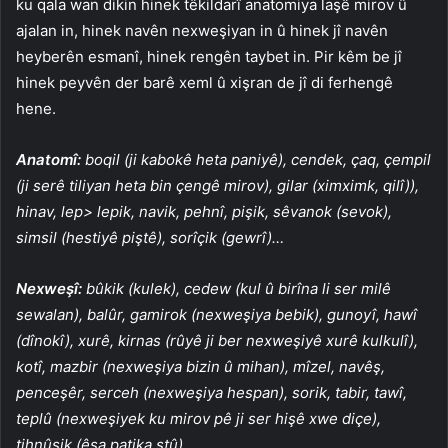
ku qala wan dikin hinek têkildarî anatomiya laşê mirov û
ajalan in, hinek navên nexweşiyan in û hinek jî navên
heyberên esmanî, hinek rengên taybet in. Pir kêm be jî
hinek peyvên der barê xeml û xişran de jî di ferhengê
hene.
Anatomî:
boqil (ji kabokê heta paniyê), cendek, çaq, çempil
(ji serê tiliyan heta bin çengê mirov), gilar (ximximk, qilî)),
hinav, lep> lepik, navik, pehnî, pişik, sêvanok (sevok),
simsil (hestiyê piştê), sorîçik (gewrî)…
Nexweşî:
bûkik (kulek), cedew (kul û birîna li ser milê
sewalan), balûr, gamirok (nexweşiya bebik), gunoyî, hawî
(dînokî), xurê, kirnas (rûyê ji ber nexweşiyê xurê kulkulî),
kotî, mazbir (nexweşiya bizin û mihan), mîzel, navêş,
penceşêr, serceh (nexweşiya hespan), sorik, tabir, tawî,
teplû (nexweşiyek ku mirov pê ji ser hişê xwe diçe),
tihnûşik (êşa patika stû)…