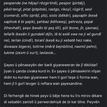
pespende (ne hêjayî rêzgirtinê), pespor (pirbêj),
pêsîrtengî, pitat (pitpitok), rastgo, rikoyî, rûgirtî, sexî
(comerd), sifto (qirêjî, pîs), sisto (bêkêr), şaşxapîn (kesê
xapînok ê bi şaşik), şehbaz (kêfxweş), şehreza, şepal
(lihevhatî), şeşo (kesên bi şeş tilî), şût (kone, jîr, çavnas),
tefarîk (kesên li gundekî dijîn, lê bi eslê xwe ne ji wî gundî
ne), terlan (cindî), toranî (kesê ku ji xebatê hez nake,
dixwaze bigere), totirne (mêrê bejnbilind, navmil pehn),
tukme (zexm û xurt), lavlavok…
Şayes û pênaseyên der barê giyaneweran de jî têkildarî
jiyan û çanda civaka kurd in. Ev şayes û pênasekirin nîşan
didin ku kurdan giyanewer hem li gorî teşe û forma wan,
hem jî li gorî tevger û reftara wan şayesandine.
Di ferhengê de hinek peyv û bêje hene ku îro mirov dikare
di xebatên zanistî û perwerdehiyê de bi kar bîne. Peyvên