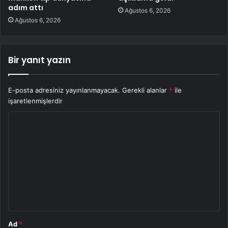
adım attı
Ağustos 6, 2026
Ağustos 6, 2026
Bir yanıt yazın
E-posta adresiniz yayınlanmayacak.
Gerekli alanlar
*
ile
işaretlenmişlerdir
Y
o
r
u
m
*
Ad
*