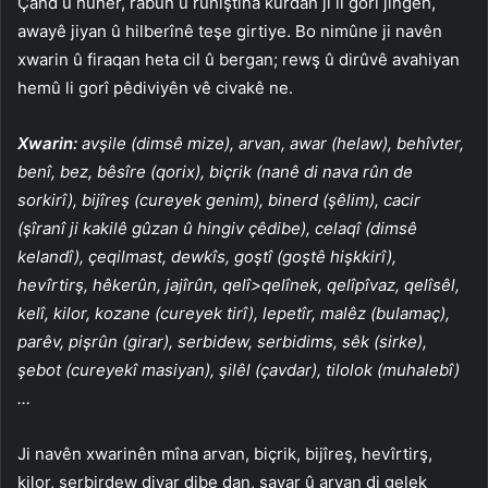
Çand û huner, rabûn û rûniştina kurdan jî li gorî jîngeh,
awayê jiyan û hilberînê teşe girtiye. Bo nimûne ji navên
xwarin û firaqan heta cil û bergan; rewş û dirûvê avahiyan
hemû li gorî pêdiviyên vê civakê ne.
Xwarin:
avşile (dimsê mize), arvan, awar (helaw), behîvter,
benî, bez, bêsîre (qorix), biçrik (nanê di nava rûn de
sorkirî), bijîreş (cureyek genim), binerd (şêlim), cacir
(şîranî ji kakilê gûzan û hingiv çêdibe), celaqî (dimsê
kelandî), çeqilmast, dewkîs, goştî (goştê hişkkirî),
hevîrtirş, hêkerûn, jajîrûn, qelî>qelînek, qelîpîvaz, qelîsêl,
kelî, kilor, kozane (cureyek tirî), lepetîr, malêz (bulamaç),
parêv, pişrûn (girar), serbidew, serbidims, sêk (sirke),
şebot (cureyekî masiyan), şilêl (çavdar), tilolok (muhalebî)
…
Ji navên xwarinên mîna arvan, biçrik, bijîreş, hevîrtirş,
kilor, serbirdew diyar dibe dan, savar û arvan di gelek