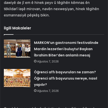
dawiyê de jî em ê hinek peyv û têgihên kêmnas ên
têkildarî laşê mirovan, navên nexweşiyan, hinek têgihên
esmannasiyê pêşkêş bikin.
İlgili Makaleler
MARKON’un gastronomi festivalinde
Mardin lezzetleri buluştu! Başkan
İbrahim Biter’den anlamlı mesaj
Ağustos 7, 2026
Öğrenci affı başvuruları ne zaman?
Öğrenci affı başvurusu nereye, nasıl
yapılır?
Ağustos 7, 2026