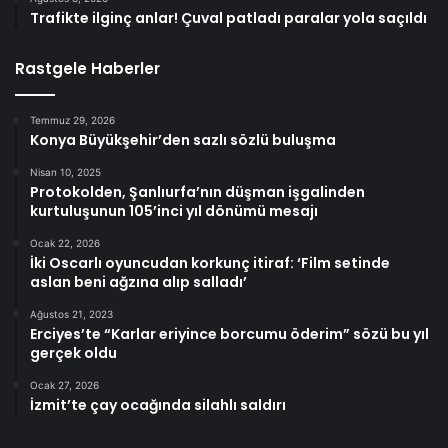
Trafikte ilginç anlar! Çuval patladı paralar yola saçıldı
Rastgele Haberler
Temmuz 29, 2026
Konya Büyükşehir’den sazlı sözlü buluşma
Nisan 10, 2025
Protokolden, Şanlıurfa’nın düşman işgalinden
kurtuluşunun 105’inci yıl dönümü mesajı
Ocak 22, 2026
İki Oscarlı oyuncudan korkunç itiraf: ‘Film setinde
aslan beni ağzına alıp salladı’
Ağustos 21, 2023
Erciyes’te “Karlar eriyince borcumu öderim” sözü bu yıl
gerçek oldu
Ocak 27, 2026
İzmit’te çay ocağında silahlı saldırı