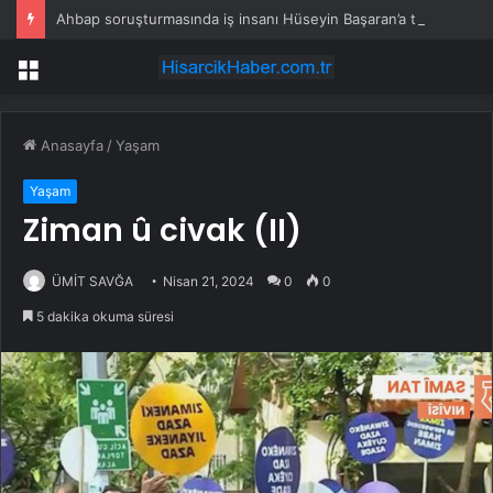
Ahbap soruşturmasında iş insanı Hüseyin Başaran’a tutuklama talebi
Menü
Anasayfa
/
Yaşam
Yaşam
Ziman û civak (II)
ÜMİT SAVĞA
Nisan 21, 2024
0
0
5 dakika okuma süresi