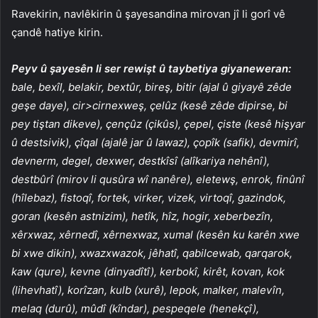
Ravekirin, navlêkirin û şayesandina mirovan jî li gorî vê
çandê hatiye kirin.
Peyv û şayesên li ser rewişt û taybetiya giyaneweran:
bale, bexîl, belakir, bextûr, bireş, bitir (ajal û giyayê zêde
geşe daye), cir>cirnexweş, çelûz (kesê zêde dipirse, bi
pey tiştan dikeve), çençûz (çikûs), çepel, çiste (kesê hişyar
û destsivik), çîqal (ajalê jar û lawaz), çopîk (safik), devmirî,
devnerm, degel, dexwer, destkîsî (alîkariya nehênî),
destbûrî (mirov li qusûra wî nanêre), eletewş, enrok, finûnî
(hîlebaz), fistoqî, fortek, virker, vizek, virtoqî, gazindok,
goran (kesên astnizim), hetîk, hîz, hogir, xeberbezîn,
xêrxwaz, xêrnedî, xêrnexwaz, xumal (kesên ku karên xwe
bi xwe dikin), xwazxwazok, jêhatî, qabilcewab, qarqarok,
kaw (qure), kevne (dinyadîtî), kerbokî, kirêt, kovan, kok
(lihevhatî), korîzan, kulb (xurê), lepok, malker, malevîn,
melaq (durû), mûdî (kîndar), pespeqele (henekçî),