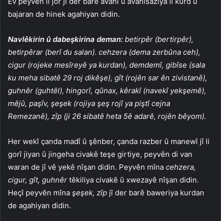
Ev peyvên li jor jî der barê avahî û avahîsaziya li kurd û
bajaran de hinek agahiyan didin.
Navlêkirin û dabeşkirina deman:
betirpêr (bertirpêr),
betirpêrar (berî du salan). cehzera (dema zerbûna ceh),
cigur (rojeke mesîreyê ya kurdan), demdemî, gibîse (sala
ku meha sibatê 29 roj dikêşe), gît (rojên sar ên zivistanê),
guhnêr (guhtêl), hingorî, qûnax, kêrakî (navekî yekşemê),
mêjû, paşîv, şeşek (rojiya şeş rojî ya piştî cejna
Remezanê), zîp (ji 26 sibatê heta 5ê adarê, rojên bêyom).
Her wekî çanda madî û şênber, çanda razber û manewî jî li
gorî jiyan û jingeha civakê teşe girtiye, peyvên di van
waran de jî vê yekê nîşan didin. Peyvên mîna
cehzera,
cigur, gît, guhnêr
têkiliya civakê û xwezayê nîşan didin.
Heçî peyvên mîna
şeşek, zîp
jî der barê baweriya kurdan
de agahiyan didin.