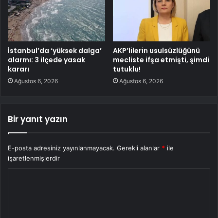
İstanbul’da ‘yüksek dalga’
AKP’lilerin usulsüzlüğünü
alarmı: 3 ilçede yasak
mecliste ifşa etmişti, şimdi
kararı
tutuklu!
Ağustos 6, 2026
Ağustos 6, 2026
Bir yanıt yazın
E-posta adresiniz yayınlanmayacak.
Gerekli alanlar
*
ile
işaretlenmişlerdir
Y
o
r