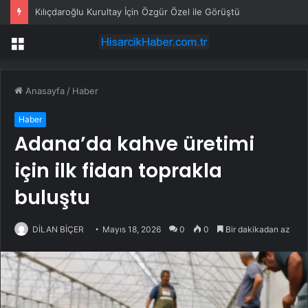
Kılıçdaroğlu Kurultay İçin Özgür Özel ile Görüştü
Menü
Anasayfa
/
Haber
Haber
Adana’da kahve üretimi
için ilk fidan toprakla
buluştu
DİLAN BİÇER
Mayıs 18, 2026
0
0
Bir dakikadan az