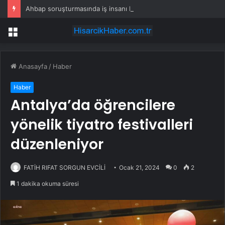
Ahbap soruşturmasında iş insanı Hüseyin Başaran’a tutuklama talebi
Menü
Anasayfa
/
Haber
Haber
Antalya’da öğrencilere
yönelik tiyatro festivalleri
düzenleniyor
FATİH RIFAT SORGUN EVCİLİ
Ocak 21, 2024
0
2
1 dakika okuma süresi