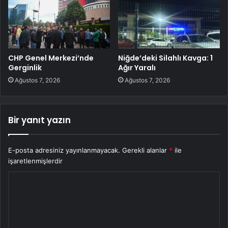
CHP Genel Merkezi’nde
Niğde’deki Silahlı Kavga: 1
Gerginlik
Ağır Yaralı
Ağustos 7, 2026
Ağustos 7, 2026
Bir yanıt yazın
E-posta adresiniz yayınlanmayacak.
Gerekli alanlar
*
ile
işaretlenmişlerdir
Y
o
r
u