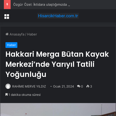
Özgür Özel: İktidara ulaştığımızda Alevilerden rızalık alacağımıza söz veriyorum!
Menü
Anasayfa
/
Haber
Haber
Hakkari Merga Bütan Kayak
Merkezi’nde Yarıyıl Tatili
Yoğunluğu
RAHİME MERVE YILDIZ
Ocak 21, 2024
0
3
1 dakika okuma süresi