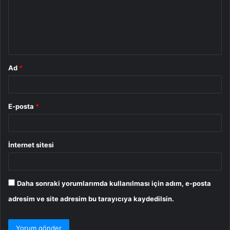
u
m
*
Ad
*
E-posta
*
İnternet sitesi
Daha sonraki yorumlarımda kullanılması için adım, e-posta
adresim ve site adresim bu tarayıcıya kaydedilsin.