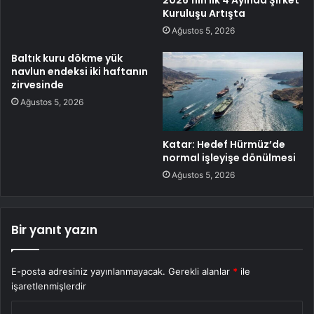
2026’nın İlk 4 Ayında Şirket
Kuruluşu Artışta
Ağustos 5, 2026
Baltık kuru dökme yük
navlun endeksi iki haftanın
zirvesinde
Ağustos 5, 2026
Katar: Hedef Hürmüz’de
normal işleyişe dönülmesi
Ağustos 5, 2026
Bir yanıt yazın
E-posta adresiniz yayınlanmayacak.
Gerekli alanlar
*
ile
işaretlenmişlerdir
Y