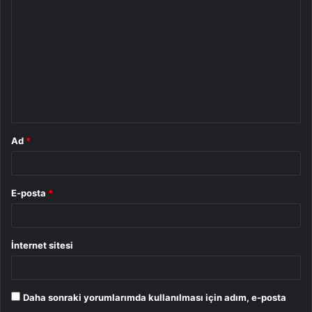
o
r
u
m
*
Ad
*
E-posta
*
İnternet sitesi
Daha sonraki yorumlarımda kullanılması için adım, e-posta