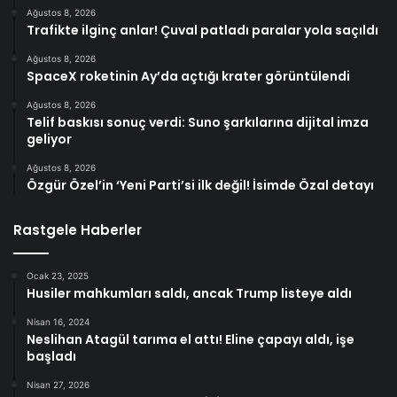
Ağustos 8, 2026
Trafikte ilginç anlar! Çuval patladı paralar yola saçıldı
Ağustos 8, 2026
SpaceX roketinin Ay’da açtığı krater görüntülendi
Ağustos 8, 2026
Telif baskısı sonuç verdi: Suno şarkılarına dijital imza
geliyor
Ağustos 8, 2026
Özgür Özel’in ‘Yeni Parti’si ilk değil! İsimde Özal detayı
Rastgele Haberler
Ocak 23, 2025
Husiler mahkumları saldı, ancak Trump listeye aldı
Nisan 16, 2024
Neslihan Atagül tarıma el attı! Eline çapayı aldı, işe
başladı
Nisan 27, 2026