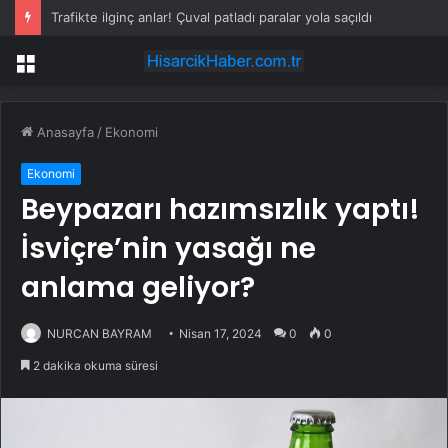
Trafikte ilginç anlar! Çuval patladı paralar yola saçıldı
Menü
Anasayfa
/
Ekonomi
Ekonomi
Beypazarı hazımsızlık yaptı!
İsviçre’nin yasağı ne
anlama geliyor?
NURCAN BAYRAM
Nisan 17, 2024
0
0
2 dakika okuma süresi