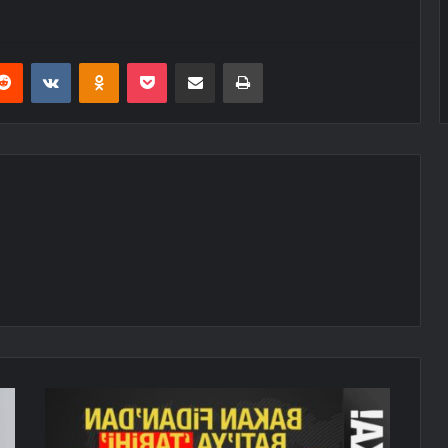
erest
Reddit
VKontakte
Odnoklassniki
Pocket
E-Posta ile paylaş
Yazdır