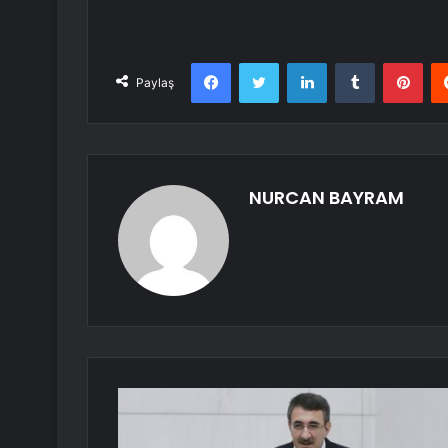
Facebook
Twitter
LinkedIn
Tumblr
Pint
Paylaş
NURCAN BAYRAM