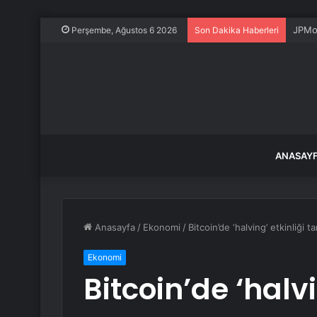
JPMor
Perşembe, Ağustos 6 2026
Son Dakika Haberleri
ANASAY
Anasayfa
/
Ekonomi
/
Bitcoin’de ‘halving’ etkinliği 
Ekonomi
Bitcoin’de ‘halvi