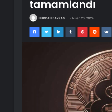
tamamlandı
NURCAN BAYRAM
Nisan 20, 2024
Facebook
Twitter
LinkedIn
Tumblr
Pinterest
Reddit