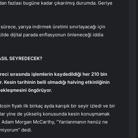
ndan fazlası bugüne kadar çıkarılmış durumda. Geriye
 sürece, yarıya indirmek üretimi sınırlayacağı için
kilde dijital parada enflasyonun önleneceği iddia
ASIL SEYREDECEK?
eci sırasında işlemlerin kaydedildiği her 210 bin
Kesin tarihinin belli olmadığı halving etkinliğinin
ekleşmesini öngörüyor.
in fiyatı ilk birkaç ayda karışık bir seyir izledi ve bir
nlar yine de yükseliş konusunda kesin konuşmamak
anı Adam Morgan McCarthy, “Yarılanmanın henüz ne
lmiyorum” dedi.