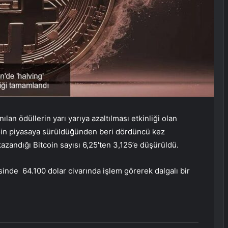
ılan ödüllerin yarı yarıya azaltılması etkinliği olan
coin piyasaya sürüldüğünden beri dördüncü kez
kazandığı Bitcoin sayısı 6,25′ten 3,125’e düşürüldü.
esinde 64.100 dolar civarında işlem görerek dalgalı bir
.