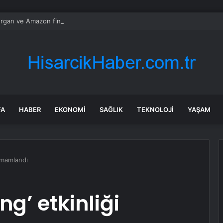
gan ve Amazon finans için kuantum araçları geliştirdi
FA
HABER
EKONOMI
SAĞLIK
TEKNOLOJI
YAŞAM
tamamlandı
ng’ etkinliği