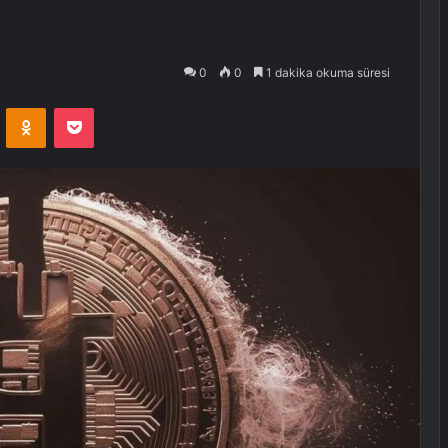
0
0
1 dakika okuma süresi
VKontakte
Odnoklassniki
Pocket