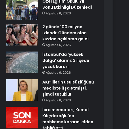
Özel Eğitim Okulu Yıl
Sonu Etkinliği Düzenledi
Ağustos 6, 2026
2 günde 100 milyon
izlendi: Gündem olan
kızdan açıklama geldi
Ağustos 6, 2026
İstanbul’da ‘yüksek
dalga’ alarmı: 3 ilçede
yasak kararı
Ağustos 6, 2026
AKP’lilerin usulsüzlüğünü
mecliste ifşa etmişti,
şimdi tutuklu!
Ağustos 6, 2026
İcra memurları, Kemal
Kılıçdaroğlu’na
mahkeme kararını elden
tebliğ etti