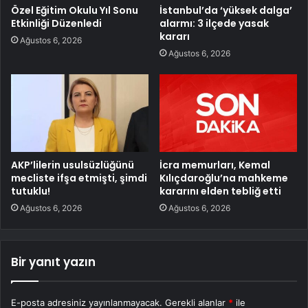
Özel Eğitim Okulu Yıl Sonu
İstanbul’da ‘yüksek dalga’
Etkinliği Düzenledi
alarmı: 3 ilçede yasak
kararı
Ağustos 6, 2026
Ağustos 6, 2026
AKP’lilerin usulsüzlüğünü
İcra memurları, Kemal
mecliste ifşa etmişti, şimdi
Kılıçdaroğlu’na mahkeme
tutuklu!
kararını elden tebliğ etti
Ağustos 6, 2026
Ağustos 6, 2026
Bir yanıt yazın
E-posta adresiniz yayınlanmayacak.
Gerekli alanlar
*
ile