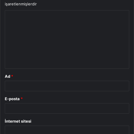
işaretlenmişlerdir
Y
o
r
u
m
*
Ad
*
E-posta
*
İnternet sitesi