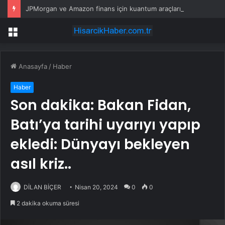
JPMorgan ve Amazon finans için kuantum araçları geliştirdi
Menü
Anasayfa
/
Haber
Haber
Son dakika: Bakan Fidan,
Batı’ya tarihi uyarıyı yapıp
ekledi: Dünyayı bekleyen
asıl kriz..
DİLAN BİÇER
Nisan 20, 2024
0
0
2 dakika okuma süresi