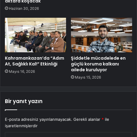
aktara koşacak
Haziran 30, 2026
Kahramankazan’da “Adım
Şiddetle mücadelede en
At, Sağlıklı Kal!” Etkinliği
güçlü koruma kalkanı
ailede kuruluyor
Mayıs 16, 2026
Mayıs 15, 2026
Bir yanıt yazın
E-posta adresiniz yayınlanmayacak.
Gerekli alanlar
*
ile
işaretlenmişlerdir
Y