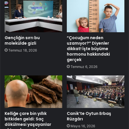
Gençliğin sırrı bu
“Çocuğum neden
molekülde gizli
uzamıyor?” Diyenler
dikkat! İşte büyüme
Temmuz 18, 2026
hormonu hakkındaki
gerçek
Temmuz 6, 2026
Kelliğe çare bin yıllık
Canik’te Oytun Erbaş
bitkiden geldi: Saç
Rüzgârı
dökülmesi yaşayanlar
Mayıs 16, 2026