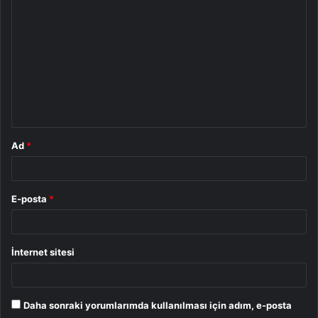
o
r
u
m
*
Ad
*
E-posta
*
İnternet sitesi
Daha sonraki yorumlarımda kullanılması için adım, e-posta