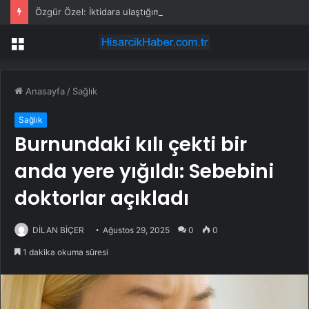
Özgür Özel: İktidara ulaştığımızda Alevilerden rızalık alacağımıza söz veriyorum!
Menü
Anasayfa
/
Sağlık
Sağlık
Burnundaki kılı çekti bir
anda yere yığıldı: Sebebini
doktorlar açıkladı
DİLAN BİÇER
Ağustos 29, 2025
0
0
1 dakika okuma süresi