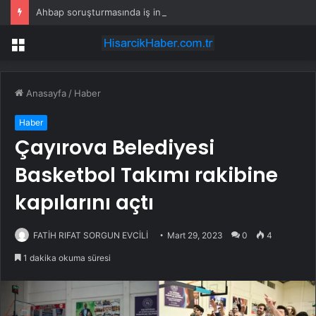
Ahbap soruşturmasında iş insanı Hüseyin Başaran’a tutuklama talebi
Menü
Anasayfa
/
Haber
Haber
Çayırova Belediyesi
Basketbol Takımı rakibine
kapılarını açtı
FATİH RIFAT SORGUN EVCİLİ
Mart 29, 2023
0
4
1 dakika okuma süresi