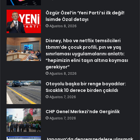
Özgür Özel’in ‘Yeni Parti’si ilk değil!
İsimde Özal detayı
Ağustos 8, 2026
Disney, hbo ve netflix temsilcileri
tbmm’de çocuk profili, pın ve yaş
sınırlaması uygulamalarını anlattı:
“hepimizin elini taşın altına koyması
gerekiyor”
Ağustos 8, 2026
Otoyolu başka bir renge boyadılar:
Sıcaklık 10 derece birden çakıldı
Ağustos 7, 2026
CHP Genel Merkezi’nde Gerginlik
Ağustos 7, 2026
Japonya’da depremzedelere ulaşmak