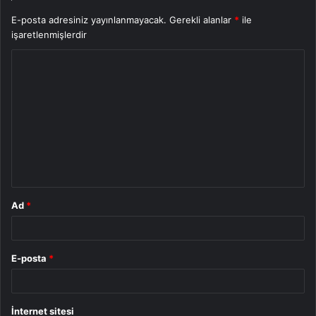
E-posta adresiniz yayınlanmayacak.
Gerekli alanlar
*
ile
işaretlenmişlerdir
Y
o
r
u
m
*
Ad
*
E-posta
*
İnternet sitesi