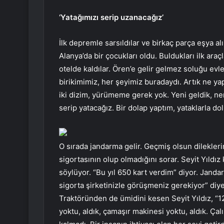
‘Yatağımızı serip uzanacağız’
İlk depremle sarsıldılar ve birkaç parça eşya alıp
Alanya’da bir çocukları oldu. Buldukları ilk araç
otelde kaldılar. Ören’e gelir gelmez soluğu evl
birikimimiz, her şeyimiz buradaydı. Artık ne ya
iki dizim, yürümeme gerek yok. Yeni geldik, ne
serip yatacağız. Bir dolap yaptım, yataklarla do
O sırada jandarma gelir. Geçmiş olsun dileklerin
sigortasının olup olmadığını sorar. Seyit Yıldız
söylüyor. “Bu yıl 650 kart verdim” diyor. Janda
sigorta şirketinizle görüşmeniz gerekiyor” diye
Traktöründen de ümidini kesen Seyit Yıldız, “1
yoktu, aldık, çamaşır makinesi yoktu, aldık. Çal