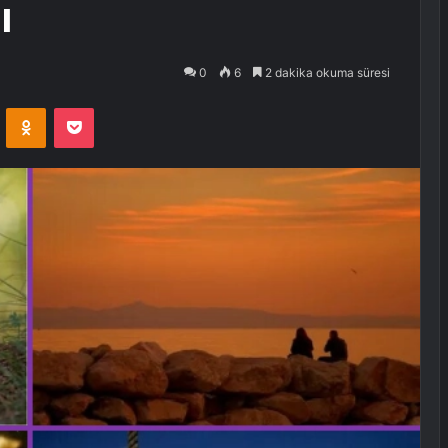
ı
0
6
2 dakika okuma süresi
VKontakte
Odnoklassniki
Pocket