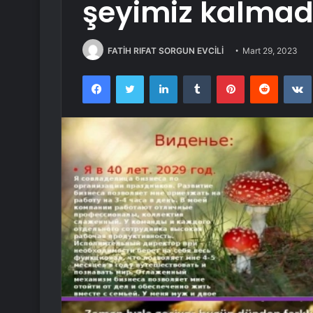
şeyimiz kalmad
FATİH RIFAT SORGUN EVCİLİ
Mart 29, 2023
Facebook
Twitter
LinkedIn
Tumblr
Pinterest
Reddit