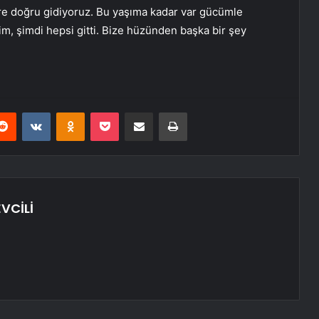
ere doğru gidiyoruz. Bu yaşıma kadar var gücümle
im, şimdi hepsi gitti. Bize hüzünden başka bir şey
erest
Reddit
VKontakte
Odnoklassniki
Pocket
E-Posta ile paylaş
Yazdır
VCİLİ