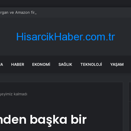
gan ve Amazon finans için kuantum araçları geliştirdi
FA
HABER
EKONOMI
SAĞLIK
TEKNOLOJI
YAŞAM
 şeyimiz kalmadı
ünden başka bir