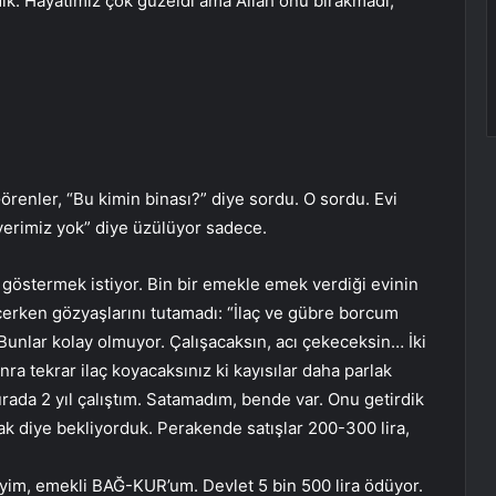
rdik. Hayatımız çok güzeldi ama Allah onu bırakmadı,
 Görenler, “Bu kimin binası?” diye sordu. O sordu. Evi
k yerimiz yok” diye üzülüyor sadece.
ı göstermek istiyor. Bin bir emekle emek verdiği evinin
erken gözyaşlarını tutamadı: “İlaç ve gübre borcum
Bunlar kolay olmuyor. Çalışacaksın, acı çekeceksin… İki
onra tekrar ilaç koyacaksınız ki kayısılar daha parlak
urada 2 yıl çalıştım. Satamadım, bende var. Onu getirdik
ak diye bekliyorduk. Perakende satışlar 200-300 lira,
yim, emekli BAĞ-KUR’um. Devlet 5 bin 500 lira ödüyor.