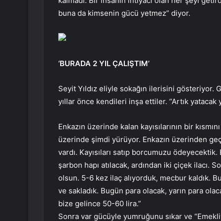
kalmadı. Bir insanın ihtiyacı olan her şeyi geti
buna da kimsenin gücü yetmez” diyor.
‘BURADA 2 YIL ÇALIŞTIM’
Seyit Yıldız eliyle sokağın ilerisini gösteriyor.
yıllar önce kendileri inşa ettiler. “Artık yataca
Enkazın üzerinde kalan kayısılarının bir kısmın
üzerinde şimdi yürüyor. Enkazın üzerinden geç
vardı. Kayısıları satıp borcumuzu ödeyecektik. 
şarbon hapı atılacak, ardından iki çiçek ilacı. S
olsun. 5-6 kez ilaç alıyorduk, mecbur kaldık. B
ve sakladık. Bugün para olacak, yarın para olac
bize gelince 50-60 lira.”
Sonra var gücüyle yumruğunu sıkar ve “Emekli