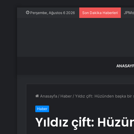
JPMor
Perşembe, Ağustos 6 2026
Son Dakika Haberleri
ANASAY
Anasayfa
/
Haber
/
Yıldız çift: Hüzünden başka bir
Haber
Yıldız çift: Hüz