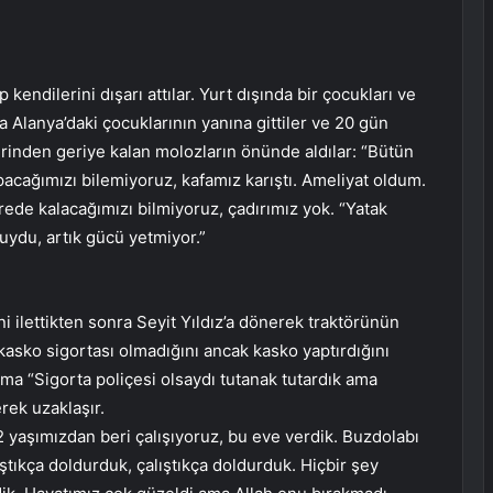
 kendilerini dışarı attılar. Yurt dışında bir çocukları ve
la Alanya’daki çocuklarının yanına gittiler ve 20 gün
erinden geriye kalan molozların önünde aldılar: “Bütün
pacağımızı bilemiyoruz, kafamız karıştı. Ameliyat oldum.
rede kalacağımızı bilmiyoruz, çadırımız yok. “Yatak
luydu, artık gücü yetmiyor.”
i ilettikten sonra Seyit Yıldız’a dönerek traktörünün
 kasko sigortası olmadığını ancak kasko yaptırdığını
rma “Sigorta poliçesi olsaydı tutanak tutardık ama
rek uzaklaşır.
2 yaşımızdan beri çalışıyoruz, bu eve verdik. Buzdolabı
ıştıkça doldurduk, çalıştıkça doldurduk. Hiçbir şey