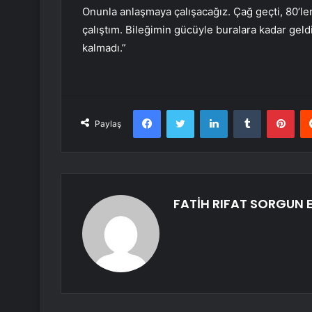
Onunla anlaşmaya çalışacağız. Çağ geçti, 80’l
çalıştım. Bileğimin gücüyle buralara kadar geld
kalmadı.”
Facebook
Twitter
LinkedIn
Tumblr
Pint
Paylaş
FATİH RIFAT SORGUN E