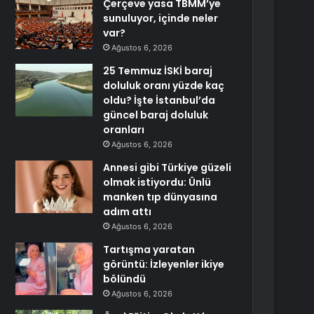
Çerçeve yasa TBMM’ye
sunuluyor, içinde neler
var?
Ağustos 6, 2026
25 Temmuz İSKİ baraj
doluluk oranı yüzde kaç
oldu? İşte İstanbul’da
güncel baraj doluluk
oranları
Ağustos 6, 2026
Annesi gibi Türkiye güzeli
olmak istiyordu: Ünlü
manken tıp dünyasına
adım attı
Ağustos 6, 2026
Tartışma yaratan
görüntü: İzleyenler ikiye
bölündü
Ağustos 6, 2026