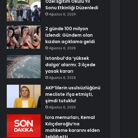
Özel Eğitim Okulu Yıl
Sonu Etkinliği Düzenledi
Ağustos 6, 2026
2 günde 100 milyon
izlendi: Gündem olan
kızdan açıklama geldi
Ağustos 6, 2026
İstanbul’da ‘yüksek
dalga’ alarmı: 3 ilçede
yasak kararı
Ağustos 6, 2026
AKP’lilerin usulsüzlüğünü
mecliste ifşa etmişti,
şimdi tutuklu!
Ağustos 6, 2026
İcra memurları, Kemal
Kılıçdaroğlu’na
mahkeme kararını elden
tebliğ etti