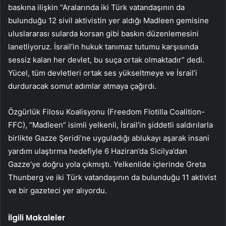
baskına ilişkin “Aralarında iki Türk vatandaşının da
bulunduğu 12 sivil aktivistin yer aldığı Madleen gemisine
uluslararası sularda korsan gibi baskın düzenlemesini
lanetliyoruz. İsrail’in hukuk tanımaz tutumu karşısında
sessiz kalan her devlet, bu suça ortak olmaktadır” dedi.
Yücel, tüm devletleri ortak ses yükseltmeye ve İsrail’i
durduracak somut adımlar atmaya çağırdı.
Özgürlük Filosu Koalisyonu (Freedom Flotilla Coalition-
FFC), “Madleen” isimli yelkenli, İsrail’in şiddetli saldırılarla
birlikte Gazze Şeridi’ne uyguladığı ablukayı aşarak insani
yardım ulaştırma hedefiyle 6 Haziran’da Sicilya’dan
Gazze’ye doğru yola çıkmıştı. Yelkenlide içlerinde Greta
Thunberg ve iki Türk vatandaşının da bulunduğu 11 aktivist
ve bir gazeteci yer alıyordu.
İlgili Makaleler