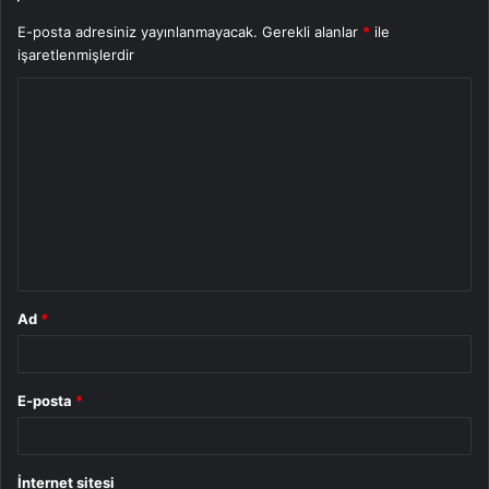
E-posta adresiniz yayınlanmayacak.
Gerekli alanlar
*
ile
işaretlenmişlerdir
Y
o
r
u
m
*
Ad
*
E-posta
*
İnternet sitesi