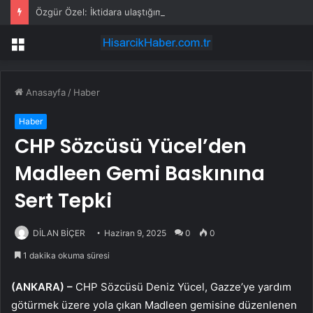
Özgür Özel: İktidara ulaştığımızda Alevilerden rızalık alacağımıza söz veriyorum!
Menü
Anasayfa
/
Haber
Haber
CHP Sözcüsü Yücel’den
Madleen Gemi Baskınına
Sert Tepki
DİLAN BİÇER
Haziran 9, 2025
0
0
1 dakika okuma süresi
(ANKARA) –
CHP Sözcüsü Deniz Yücel, Gazze’ye yardım
götürmek üzere yola çıkan Madleen gemisine düzenlenen