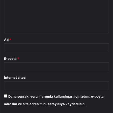
r
u
m
*
Ad
*
E-posta
*
İnternet sitesi
Daha sonraki yorumlarımda kullanılması için adım, e-posta
adresim ve site adresim bu tarayıcıya kaydedilsin.