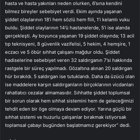
hasta ve hasta yakınları neden olurken, 6’sına kendini
bilmez bireyler sebebiyet verdi. Ekim ayında yaşanan
şiddet olaylarının 18’i hem sözlü hem fiili, 1’i kelamlı vuku
buldu. Şiddet olaylarının 14’ü hastanelerde, 5’i ise alanda
gerçekleşti. Ay boyunca yaşanan 19 şiddet olayında; 13 acil
tıp teknisyeni, 8 güvenlik vazifelisi, 5 hekim, 4 hemşire, 1
eczacı ve 5 öbür sıhhat çalışanı mağdur oldu. Şiddet
hadiselerine sebebiyet veren 32 saldırganın 7’si hakkında
rastgele bir süreç yapılmadı. Gözaltına alınan 20 saldırgan
hür bırakıldı. 5 saldırgan ise tutuklandı. Daha da üzücü olan
ise maddelere karşın saldırganların birçoklarının vicdanları
rahatlatıcı cezalar almamasıdır. Sıhhatte şiddet toplumsal
bir sorun olarak hem sıhhat sistemini hem de geleceğimizi
tehdit eden bir öge olmaya devam ediyor. Yarına güçlü bir
sıhhat sistemi ve huzurlu çalışanlar bırakmak istiyorsak
toplamsal çabayı bugünden başlatmamız gerekiyor” dedi.