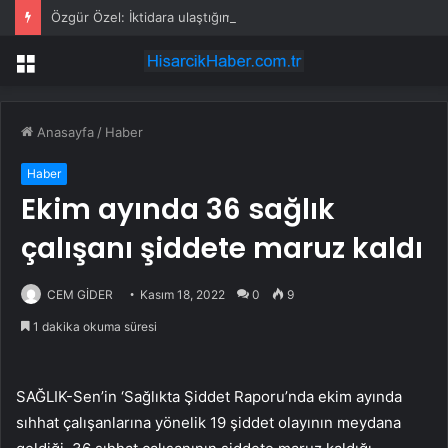
Özgür Özel: İktidara ulaştığımızda Alevilerden rızalık alacağımıza söz veriyorum!
Menü
Anasayfa
/
Haber
Haber
Ekim ayında 36 sağlık
çalışanı şiddete maruz kaldı
CEM GİDER
Kasım 18, 2022
0
9
1 dakika okuma süresi
SAĞLIK-Sen’in ‘Sağlıkta Şiddet Raporu’nda ekim ayında
sıhhat çalışanlarına yönelik 19 şiddet olayının meydana