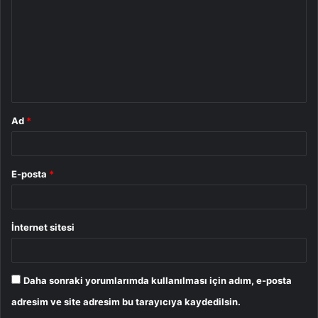
r
u
m
*
Ad
*
E-posta
*
İnternet sitesi
Daha sonraki yorumlarımda kullanılması için adım, e-posta
adresim ve site adresim bu tarayıcıya kaydedilsin.