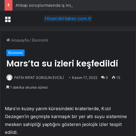
Ahbap soruşturmasında iş insanı Hüseyin Başaran’a tutuklama talebi
Menü
Anasayfa
/
Ekonomi
Ekonomi
Mars’ta su izleri keşfedildi
FATİH RIFAT SORGUN EVCİLİ
Kasım 17, 2022
0
15
1 dakika okuma süresi
Mars’ın kuzey yarım küresindeki kraterlerde, Kızıl
Gezegen’in geçmişte karmaşık bir yer altı suyu sistemine
mesken sahipliği yaptığını gösteren jeolojik izler tespit
edildi.