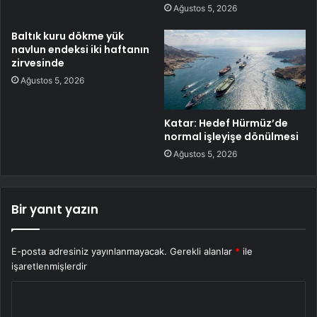
Ağustos 5, 2026
Baltık kuru dökme yük
navlun endeksi iki haftanın
zirvesinde
Ağustos 5, 2026
Katar: Hedef Hürmüz’de
normal işleyişe dönülmesi
Ağustos 5, 2026
Bir yanıt yazın
E-posta adresiniz yayınlanmayacak.
Gerekli alanlar
*
ile
işaretlenmişlerdir
Y
o