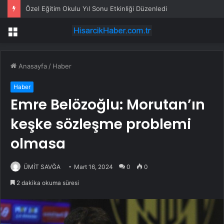
Özel Eğitim Okulu Yıl Sonu Etkinliği Düzenledi
Menü
Anasayfa
/
Haber
Haber
Emre Belözoğlu: Morutan’ın
keşke sözleşme problemi
olmasa
ÜMİT SAVĞA
Mart 16, 2024
0
0
2 dakika okuma süresi