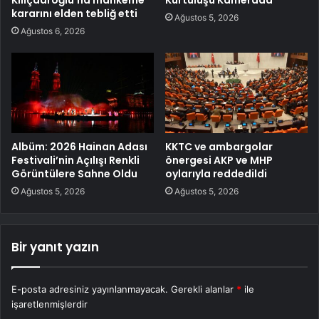
Kılıçdaroğlu’na mahkeme
Kurtuluşu Kamerada
kararını elden tebliğ etti
Ağustos 5, 2026
Ağustos 6, 2026
Albüm: 2026 Hainan Adası
KKTC ve ambargolar
Festivali’nin Açılışı Renkli
önergesi AKP ve MHP
Görüntülere Sahne Oldu
oylarıyla reddedildi
Ağustos 5, 2026
Ağustos 5, 2026
Bir yanıt yazın
E-posta adresiniz yayınlanmayacak.
Gerekli alanlar
*
ile
işaretlenmişlerdir