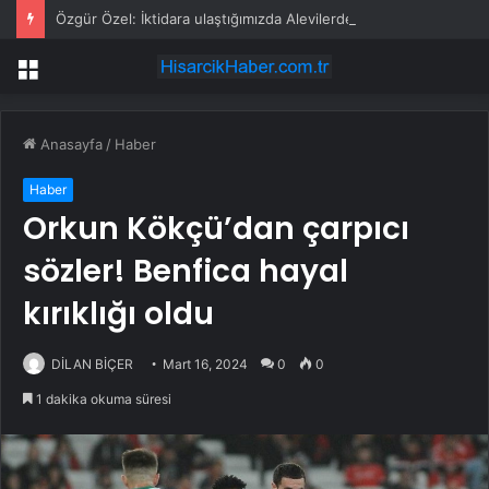
Özgür Özel: İktidara ulaştığımızda Alevilerden rızalık alacağımıza söz veriyorum!
Menü
Anasayfa
/
Haber
Haber
Orkun Kökçü’dan çarpıcı
sözler! Benfica hayal
kırıklığı oldu
DİLAN BİÇER
Mart 16, 2024
0
0
1 dakika okuma süresi