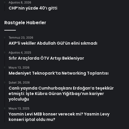
Ağustos 8, 2026
CHP’nin yüzde 40’ı gitti
Rastgele Haberler
Temmuz 23, 2026
AKP’li vekiller Abdullah Gül’ün elini sıkmadı
Ağustos 4, 2025
Sıfır Araçlarda ÖTV Artışı Bekleniyor
Mayıs 13, 2026
Medeniyet Teknopark’ta Networking Toplantısı
Şubat 26, 2026
Canlı yayında Cumhurbaşkanı Erdoğan’a teşekkür
etmişti: İşte Kübra Güran Yiğitbaşı’nın kariyer
yolculuğu
Mayıs 13, 2025
Yasmin Levi MEB konser verecek mi? Yasmin Levy
konseri iptal oldu mu?