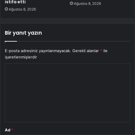
istifa etti
Ağustos 8, 2026
Ağustos 8, 2026
Bir yanıt yazın
E-posta adresiniz yayınlanmayacak.
Gerekli alanlar
*
ile
işaretlenmişlerdir
Y
o
r
u
m
*
Ad
*