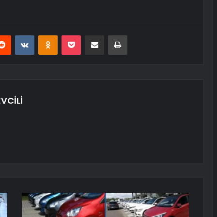
erest
Reddit
VKontakte
Odnoklassniki
Pocket
E-Posta ile paylaş
Yazdır
VCİLİ