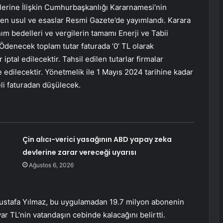
lerine İlişkin Cumhurbaşkanlığı Kararnamesi’nin
nen usul ve esaslar Resmi Gazete’de yayımlandı. Karara
anım bedelleri ve vergilerin tamamı Enerji ve Tabii
Ödenecek toplam tutar faturada ‘0’ TL olarak
 iptal edilecektir. Tahsil edilen tutarlar firmalar
e edilecektir. Yönetmelik ile 1 Mayıs 2024 tarihine kadar
li faturadan düşülecek.
Çin alıcı-verici yasağının ABD yapay zeka
devlerine zarar vereceği uyarısı
Ağustos 6, 2026
 Mustafa Yılmaz, bu uygulamadan 19.7 milyon abonenin
r TL’nin vatandaşın cebinde kalacağını belirtti.