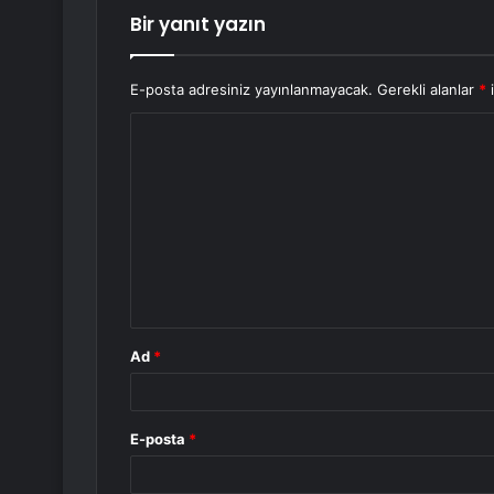
Bir yanıt yazın
E-posta adresiniz yayınlanmayacak.
Gerekli alanlar
*
i
Y
o
r
u
m
*
Ad
*
E-posta
*