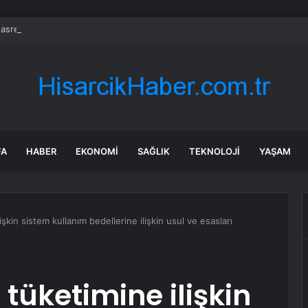
 hasret bitiyor: Fenomen dizi için düğmeye basıldı, iki isimle anlaşma sağl
FA
HABER
EKONOMI
SAĞLIK
TEKNOLOJI
YAŞAM
şkin sistem kullanım bedellerine ilişkin usul ve esasları
tüketimine ilişkin