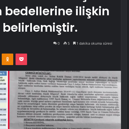
bedellerine ilişkin
belirlemiştir.
0
5
1 dakika okuma süresi
VKontakte
Odnoklassniki
Pocket