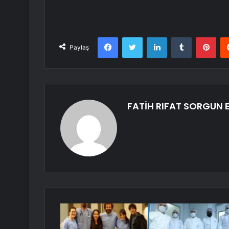
Facebook
Twitter
LinkedIn
Tumblr
Pint
Paylaş
FATİH RIFAT SORGUN E