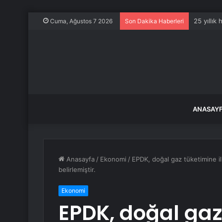
25 yıllık
Cuma, Ağustos 7 2026
Son Dakika Haberleri
ANASAY
Anasayfa
/
Ekonomi
/
EPDK, doğal gaz tüketimine ili
belirlemiştir.
Ekonomi
EPDK, doğal gaz 