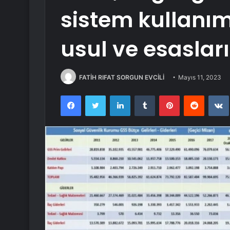
sistem kullanım 
usul ve esasları 
FATİH RIFAT SORGUN EVCİLİ
Mayıs 11, 2023
Facebook
Twitter
LinkedIn
Tumblr
Pinterest
Reddit