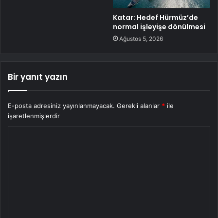
Katar: Hedef Hürmüz’de
normal işleyişe dönülmesi
Ağustos 5, 2026
Bir yanıt yazın
E-posta adresiniz yayınlanmayacak.
Gerekli alanlar
*
ile
işaretlenmişlerdir
Y
o
r
u
m
*