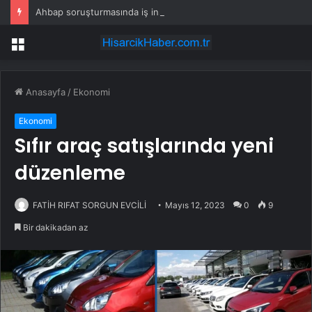
Ahbap soruşturmasında iş insanı Hüseyin Başaran’a tutuklama talebi
Menü
Anasayfa
/
Ekonomi
Ekonomi
Sıfır araç satışlarında yeni
düzenleme
FATİH RIFAT SORGUN EVCİLİ
Mayıs 12, 2023
0
9
Bir dakikadan az