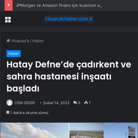
JPMorgan ve Amazon finans için kuantum araçları geliştirdi
Menü
Anasayfa
/
Haber
Haber
Hatay Defne’de çadırkent ve
sahra hastanesi inşaatı
başladı
CEM GİDER
Şubat 14, 2023
0
7
1 dakika okuma süresi