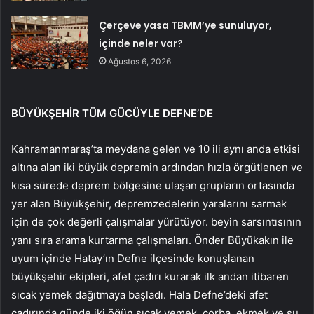
Çerçeve yasa TBMM’ye sunuluyor,
içinde neler var?
Ağustos 6, 2026
BÜYÜKŞEHİR TÜM GÜCÜYLE DEFNE’DE
Kahramanmaraş’ta meydana gelen ve 10 ili aynı anda etkisi
altına alan iki büyük depremin ardından hızla örgütlenen ve
kısa sürede deprem bölgesine ulaşan grupların ortasında
yer alan Büyükşehir, depremzedelerin yaralarını sarmak
için de çok değerli çalışmalar yürütüyor. beyin sarsıntısının
yanı sıra arama kurtarma çalışmaları. Önder Büyükakın ile
uyum içinde Hatay’ın Defne ilçesinde konuşlanan
büyükşehir ekipleri, afet çadırı kurarak ilk andan itibaren
sıcak yemek dağıtmaya başladı. Hala Defne’deki afet
çadırında günde iki öğün sıcak yemek, çorba, ekmek ve su