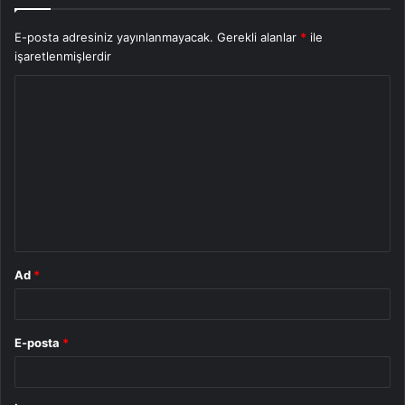
E-posta adresiniz yayınlanmayacak.
Gerekli alanlar
*
ile
işaretlenmişlerdir
Y
o
r
u
m
*
Ad
*
E-posta
*