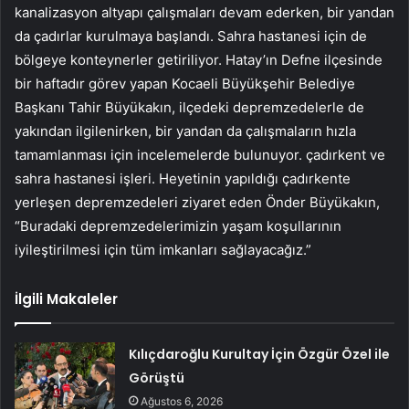
kanalizasyon altyapı çalışmaları devam ederken, bir yandan
da çadırlar kurulmaya başlandı. Sahra hastanesi için de
bölgeye konteynerler getiriliyor. Hatay’ın Defne ilçesinde
bir haftadır görev yapan Kocaeli Büyükşehir Belediye
Başkanı Tahir Büyükakın, ilçedeki depremzedelerle de
yakından ilgilenirken, bir yandan da çalışmaların hızla
tamamlanması için incelemelerde bulunuyor. çadırkent ve
sahra hastanesi işleri. Heyetinin yapıldığı çadırkente
yerleşen depremzedeleri ziyaret eden Önder Büyükakın,
“Buradaki depremzedelerimizin yaşam koşullarının
iyileştirilmesi için tüm imkanları sağlayacağız.”
İlgili Makaleler
Kılıçdaroğlu Kurultay İçin Özgür Özel ile
Görüştü
Ağustos 6, 2026