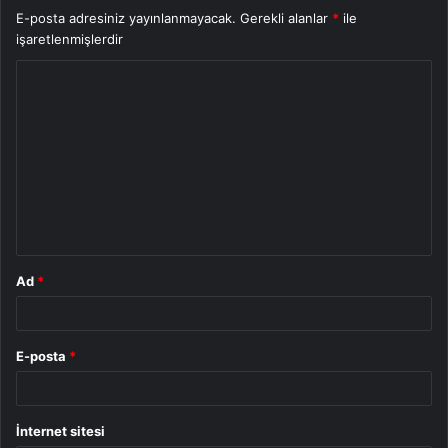
E-posta adresiniz yayınlanmayacak.
Gerekli alanlar
*
ile
işaretlenmişlerdir
Y
o
r
u
m
*
Ad
*
E-posta
*
İnternet sitesi