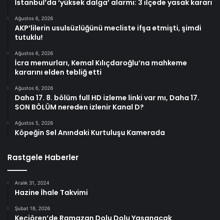
İstanbul’da ‘yüksek dalga’ alarmı: 3 ilçede yasak kararı
Ağustos 6, 2026
AKP’lilerin usulsüzlüğünü mecliste ifşa etmişti, şimdi
tutuklu!
Ağustos 6, 2026
İcra memurları, Kemal Kılıçdaroğlu’na mahkeme
kararını elden tebliğ etti
Ağustos 6, 2026
Daha 17. 8. bölüm full HD izleme linki var mı, Daha 17.
SON BÖLÜM nereden izlenir Kanal D?
Ağustos 5, 2026
Köpeğin Sel Anındaki Kurtuluşu Kamerada
Rastgele Haberler
Aralık 31, 2024
Hazine İhale Takvimi
Şubat 18, 2026
Keçiören’de Ramazan Dolu Dolu Yaşanacak