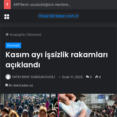
AKP’lilerin usulsüzlüğünü mecliste ifşa etmişti, şimdi tutuklu!
Menü
Anasayfa
/
Ekonomi
Ekonomi
Kasım ayı işsizlik rakamları
açıklandı
FATİH RIFAT SORGUN EVCİLİ
Ocak 11, 2023
0
8
Bir dakikadan az