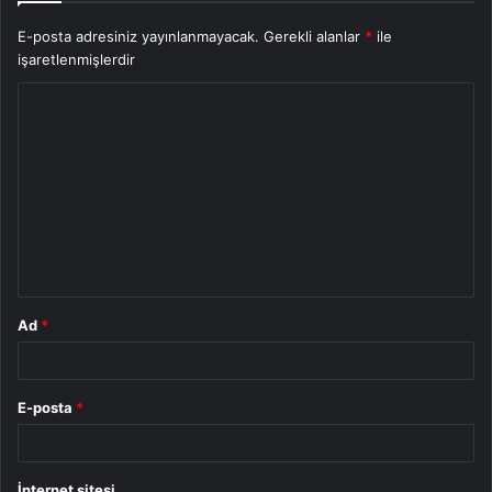
E-posta adresiniz yayınlanmayacak.
Gerekli alanlar
*
ile
işaretlenmişlerdir
Y
o
r
u
m
*
Ad
*
E-posta
*
İnternet sitesi