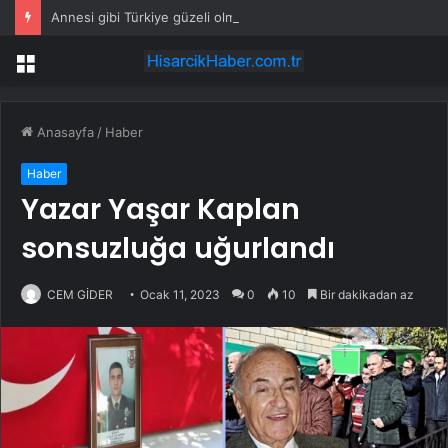
Annesi gibi Türkiye güzeli olmak istiyordu: Ünlü manken tıp dünyasına adım attı
Menü
Anasayfa
/
Haber
Haber
Yazar Yaşar Kaplan
sonsuzluğa uğurlandı
CEM GİDER
Ocak 11, 2023
0
10
Bir dakikadan az