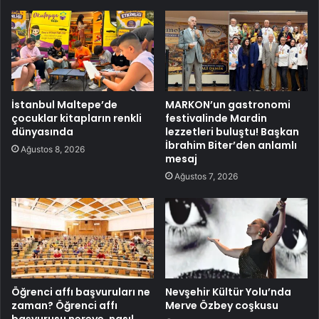
İstanbul Maltepe’de
MARKON’un gastronomi
çocuklar kitapların renkli
festivalinde Mardin
dünyasında
lezzetleri buluştu! Başkan
İbrahim Biter’den anlamlı
Ağustos 8, 2026
mesaj
Ağustos 7, 2026
Öğrenci affı başvuruları ne
Nevşehir Kültür Yolu’nda
zaman? Öğrenci affı
Merve Özbey coşkusu
başvurusu nereye, nasıl