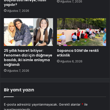
Ağustos 7, 2026
yapılır?
Ağustos 7, 2026
25 yıllık hasret bitiyor:
Sapanca SGM’de renkli
Fenomen dizi için düğmeye
etkinlik
basıldı, iki isimle anlaşma
Ağustos 6, 2026
sağlandı
Ağustos 7, 2026
Bir yanıt yazın
E-posta adresiniz yayınlanmayacak.
Gerekli alanlar
*
ile
işaretlenmişlerdir