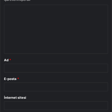
Y
o
r
u
m
*
Ad
*
E-posta
*
İnternet sitesi