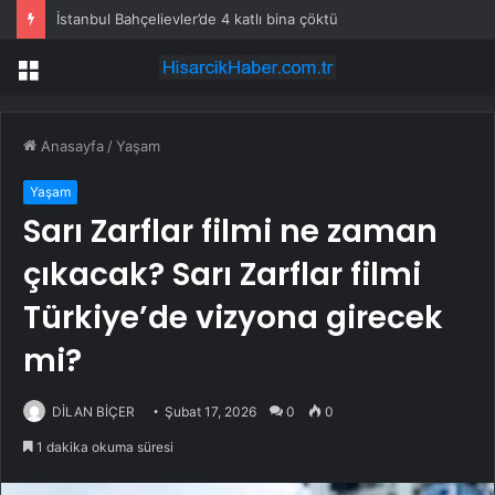
İstanbul Bahçelievler’de 4 katlı bina çöktü
Menü
Anasayfa
/
Yaşam
Yaşam
Sarı Zarflar filmi ne zaman
çıkacak? Sarı Zarflar filmi
Türkiye’de vizyona girecek
mi?
DİLAN BİÇER
Şubat 17, 2026
0
0
1 dakika okuma süresi