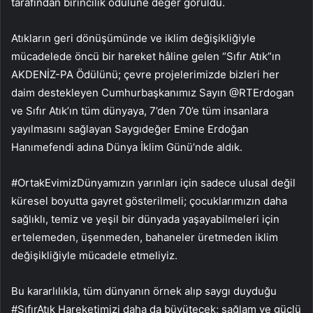
tarafından birincilik ödülüne değer görüldü.
Atıkların geri dönüşümünde ve iklim değişikliğiyle
mücadelede öncü bir hareket hâline gelen “Sıfır Atık”ın
AKDENİZ-PA Ödülünü; çevre projelerimizde bizleri her
daim destekleyen Cumhurbaşkanımız Sayın @RTErdogan
ve Sıfır Atık’ın tüm dünyaya, 7’den 70’e tüm insanlara
yayılmasını sağlayan Saygıdeğer Emine Erdoğan
Hanımefendi adına Dünya İklim Günü’nde aldık.
#OrtakEvimizDünyamızın yarınları için sadece ulusal değil
küresel boyutta gayret gösterilmeli; çocuklarımızın daha
sağlıklı, temiz ve yeşil bir dünyada yaşayabilmeleri için
ertelemeden, üşenmeden, bahaneler üretmeden iklim
değişikliğiyle mücadele etmeliyiz.
Bu kararlılıkla, tüm dünyanın örnek alıp saygı duyduğu
#SıfırAtık Hareketimizi daha da büyütecek; sağlam ve güçlü