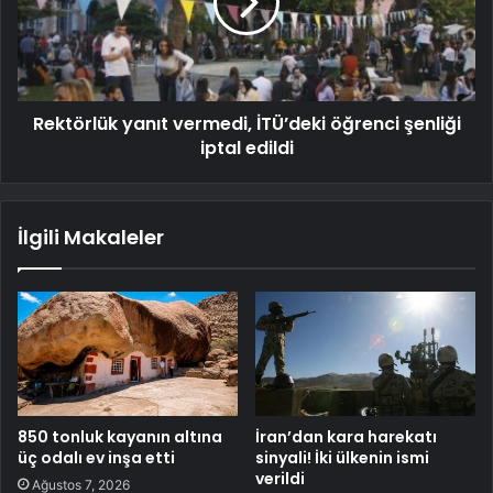
Rektörlük yanıt vermedi, İTÜ’deki öğrenci şenliği
iptal edildi
İlgili Makaleler
850 tonluk kayanın altına
İran’dan kara harekatı
üç odalı ev inşa etti
sinyali! İki ülkenin ismi
verildi
Ağustos 7, 2026