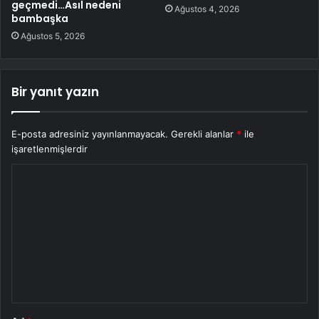
geçmedi…Asıl nedeni
Ağustos 4, 2026
bambaşka
Ağustos 5, 2026
Bir yanıt yazın
E-posta adresiniz yayınlanmayacak.
Gerekli alanlar
*
ile
işaretlenmişlerdir
Y
o
r
u
m
*