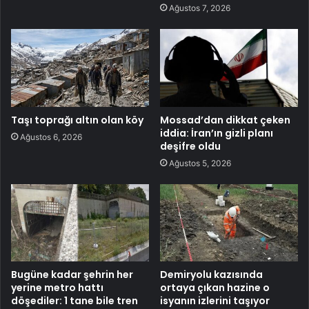
Ağustos 7, 2026
Taşı toprağı altın olan köy
Mossad’dan dikkat çeken
iddia: İran’ın gizli planı
Ağustos 6, 2026
deşifre oldu
Ağustos 5, 2026
Bugüne kadar şehrin her
Demiryolu kazısında
yerine metro hattı
ortaya çıkan hazine o
döşediler: 1 tane bile tren
isyanın izlerini taşıyor