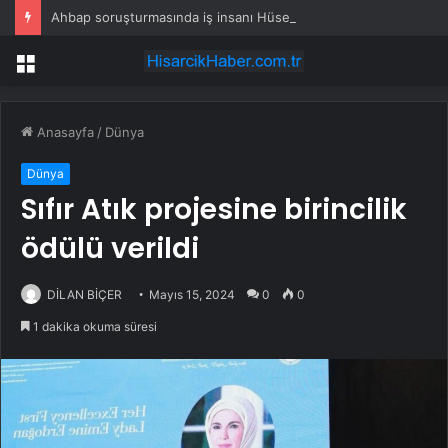
Ahbap soruşturmasında iş insanı Hüseyin Başaran’a tutuklama talebi
Menü
Anasayfa
/
Dünya
Dünya
Sıfır Atık projesine birincilik
ödülü verildi
DİLAN BİÇER
Mayıs 15, 2024
0
0
1 dakika okuma süresi