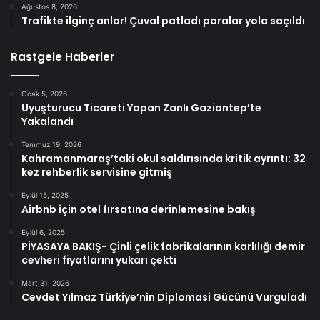
Ağustos 8, 2026
Trafikte ilginç anlar! Çuval patladı paralar yola saçıldı
Rastgele Haberler
Ocak 5, 2026
Uyuşturucu Ticareti Yapan Zanlı Gaziantep’te
Yakalandı
Temmuz 19, 2026
Kahramanmaraş’taki okul saldırısında kritik ayrıntı: 32
kez rehberlik servisine gitmiş
Eylül 15, 2025
Airbnb için otel fırsatına derinlemesine bakış
Eylül 6, 2025
PİYASAYA BAKIŞ- Çinli çelik fabrikalarının karlılığı demir
cevheri fiyatlarını yukarı çekti
Mart 31, 2026
Cevdet Yılmaz Türkiye’nin Diplomasi Gücünü Vurguladı