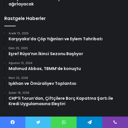
ağırlayacak
Rastgele Haberler
Aralık 15, 2025
Karşıyaka’da Çöp Yığınları ve Eylem Tahribatı
Ekim 25, 2025
Eşref Rüya’nın İkinci Sezonu Başlıyor
Ağustos 15, 2024
Mahmud Abbas, TBMM’de konuştu
Mart 22, 2026
Işıkhan ve Ömüraliyev Toplantısı
Şubat 18, 2026
CHP’li Torun’dan, Çiftçilere Borç Kapatma Şartı ile
Kredi Uygulamasına Eleştiri
Facebook
Twitter
WhatsApp
Telegram
Viber