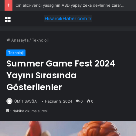
Çerçeve yasa TBMM’ye sunuluyor, içinde neler var?
Menü
Anasayfa
/
Teknoloji
Teknoloji
Summer Game Fest 2024
Yayını Sırasında
Gösterilenler
ÜMİT SAVĞA
Haziran 9, 2024
0
0
1 dakika okuma süresi