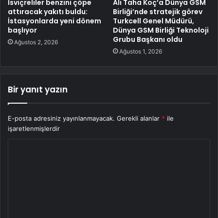
İsviçreliler benzini çöpe
Ali Taha Koç’a Dünya GSM
attıracak yakıtı buldu:
Birliği’nde stratejik görev
İstasyonlarda yeni dönem
Turkcell Genel Müdürü,
başlıyor
Dünya GSM Birliği Teknoloji
Grubu Başkanı oldu
Ağustos 2, 2026
Ağustos 1, 2026
Bir yanıt yazın
E-posta adresiniz yayınlanmayacak.
Gerekli alanlar
*
ile
işaretlenmişlerdir
Y
o
r
u
m